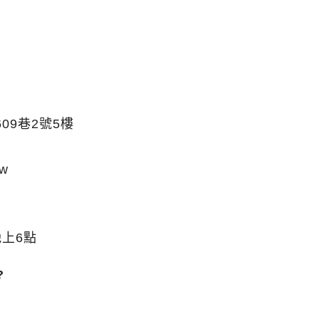
9巷2號5樓
tw
上6點
?