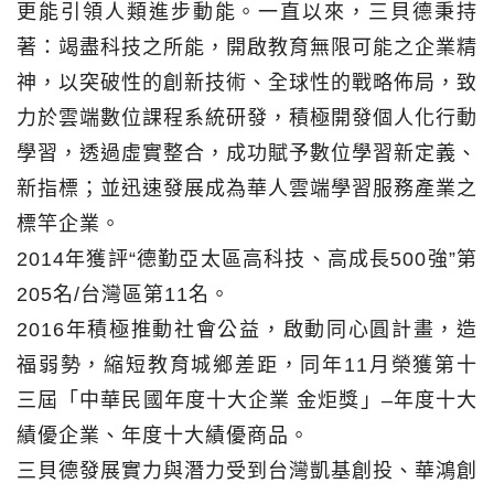
更能引領人類進步動能。一直以來，三貝德秉持
著：竭盡科技之所能，開啟教育無限可能之企業精
神，以突破性的創新技術、全球性的戰略佈局，致
力於雲端數位課程系統研發，積極開發個人化行動
學習，透過虛實整合，成功賦予數位學習新定義、
新指標；並迅速發展成為華人雲端學習服務產業之
標竿企業。
2014年獲評“德勤亞太區高科技、高成長500強”第
205名/台灣區第11名。
2016年積極推動社會公益，啟動同心圓計畫，造
福弱勢，縮短教育城鄉差距，同年11月榮獲第十
三屆「中華民國年度十大企業 金炬獎」–年度十大
績優企業、年度十大績優商品。
三貝德發展實力與潛力受到台灣凱基創投、華鴻創