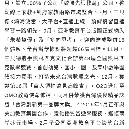
月，設立100％子公司「致勝先師教育」公司，啓
動線上家教+到府家教兩路市場整合。7月，三貝
德X鴻海便當，大平台+直播上線，預課複習直播
學習一路領先。9月，亞洲教育平台版圖正式納入
「朱希資優」及「多向思考」，迎向達成整併18
個體系、全台辦學據點將超越66處目標。11月，
三貝德攜手奧林匹克文化合辦第48屆全國奧林匹
克數學競賽，首創幼兒、國小、國中及高中數學團
體接力賽事，打造未來台灣數理之光。12月，獲
邀第16屆「華人領袖遠見高峰會」，O2O進化至
OMO教育使命佈達，同月併榮獲台灣優良精品認
證「台灣創新第一品牌大獎」。2019年1月宣布與
美加教育集團合作，強化優質留遊學服務，迎接兩
岸兆元市場。2月子公司亞洲教育平台簽約台新